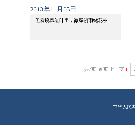
2013年11月05日
但看晓风红叶里，微朦初雨绕花枝
共7页 首页 上一页
1
中华人民