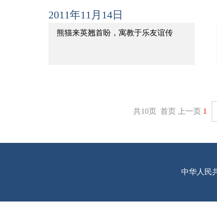
2011年11月14日
熊猫来英翘首盼，寓教于乐友谊传
共10页 首页 上一页
1
中华人民