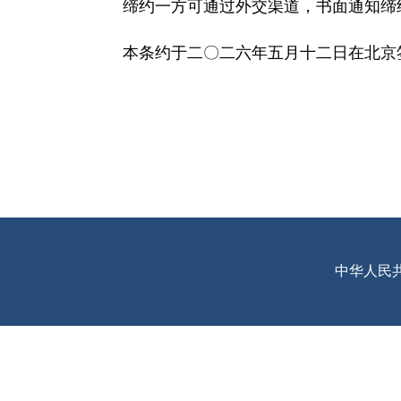
缔约一方可通过外交渠道，书面通知缔
本条约于二〇二六年五月十二日在北京
中华人民