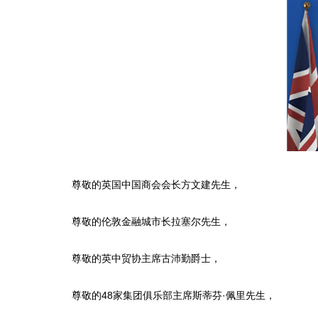
尊敬的英国中国商会会长方文建先生，
尊敬的伦敦金融城市长拉塞尔先生，
尊敬的英中贸协主席古沛勤爵士，
尊敬的48家集团俱乐部主席斯蒂芬·佩里先生，