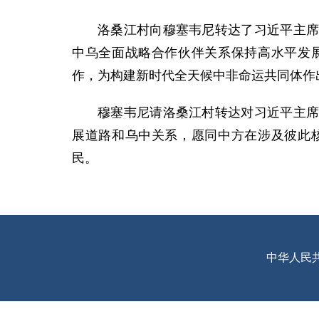
洛桑江村向穆塞韦尼转达了习近平主
中乌全面战略合作伙伴关系保持高水平发
作，为构建新时代全天候中非命运共同体作
穆塞韦尼请洛桑江村转达对习近平主
展道路和乌中关系，愿同中方在涉及彼此
民。
中华人民