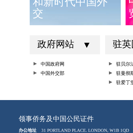
和新时代中国外
交
政府网站
驻英
中国政府网
驻贝尔
中国外交部
驻曼彻
驻爱丁
领事侨务及中国公民证件
办公地址
31 PORTLAND PLACE. LONDON, W1B 1QD