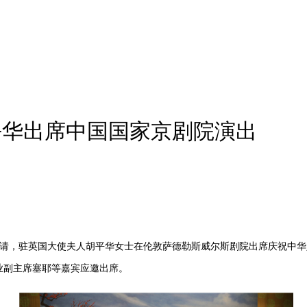
平华出席中国国家京剧院演出
邀请，驻英国大使夫人胡平华女士在伦敦萨德勒斯威尔斯剧院出席庆祝中华
业副主席塞耶等嘉宾应邀出席。