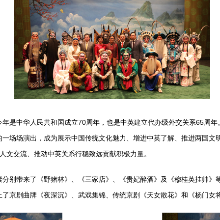
是中华人民共和国成立70周年，也是中英建立代办级外交关系65周年
的一场场演出，成为展示中国传统文化魅力、增进中英了解、推进两国文
英人文交流、推动中英关系行稳致远贡献积极力量。
别带来了《野猪林》、《三家店》、《贵妃醉酒》及《穆桂英挂帅》等
上了京剧曲牌《夜深沉》、武戏集锦、传统京剧《天女散花》和《杨门女将